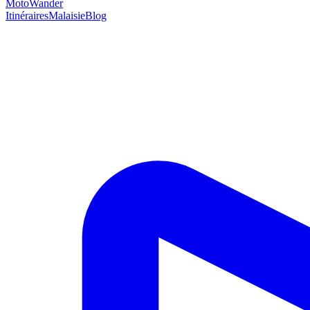
MotoWander
Itinéraires
Malaisie
Blog