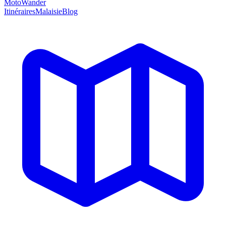
MotoWander
Itinéraires
Malaisie
Blog