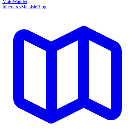
MotoWander
Itinéraires
Malaisie
Blog