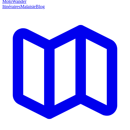
MotoWander
Itinéraires
Malaisie
Blog