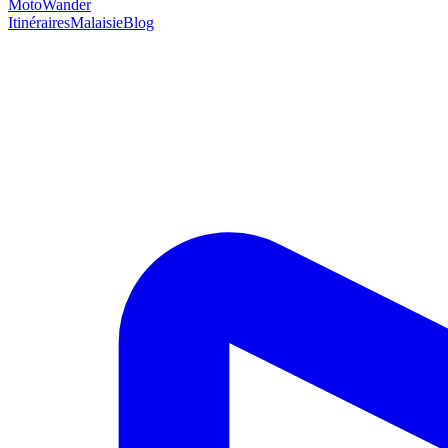
MotoWander
Itinéraires
Malaisie
Blog