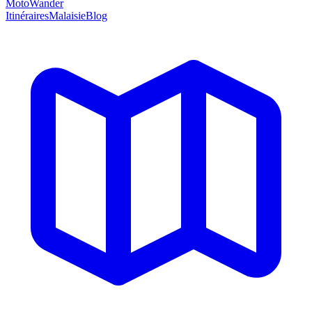
MotoWander
Itinéraires
Malaisie
Blog