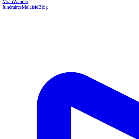
MotoWander
Itinéraires
Malaisie
Blog