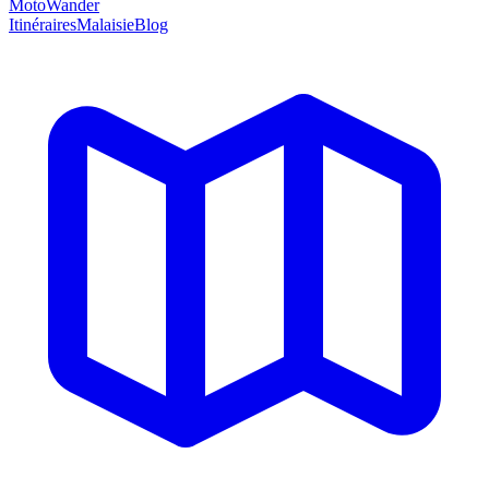
MotoWander
Itinéraires
Malaisie
Blog