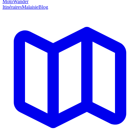
MotoWander
Itinéraires
Malaisie
Blog